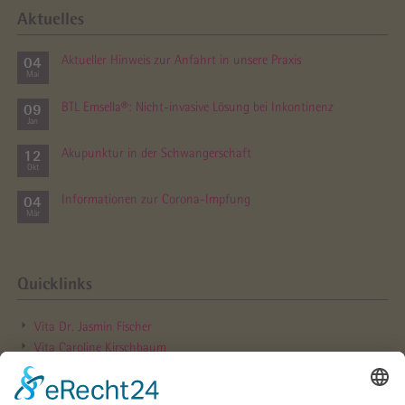
Aktuelles
04
Aktueller Hinweis zur Anfahrt in unsere Praxis
Mai
09
BTL Emsella®: Nicht-invasive Lösung bei Inkontinenz
Jan
12
Akupunktur in der Schwanger­schaft
Okt
04
Informationen zur Corona-Impfung
Mär
Quicklinks
Vita Dr. Jasmin Fischer
Vita Caroline Kirschbaum
Hebammen­sprechstunde
Online Rezept­bestellung