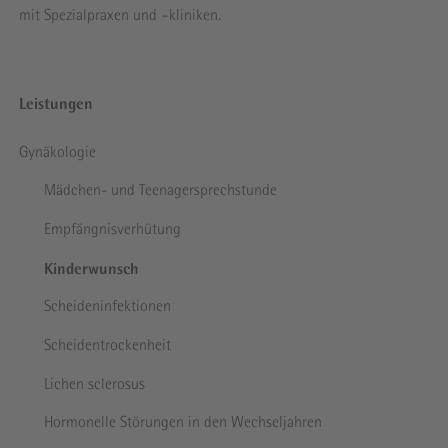
mit Spezialpraxen und –kliniken.
Navigation
Leistungen
überspringen
Gynäkologie
Mädchen- und Teen­ager­sprech­stunde
Empfängnis­verhütung
Kinder­wunsch
Scheiden­infektionen
Scheiden­trockenheit
Lichen sclerosus
Hormonelle Stör­ungen in den Wechsel­jahren