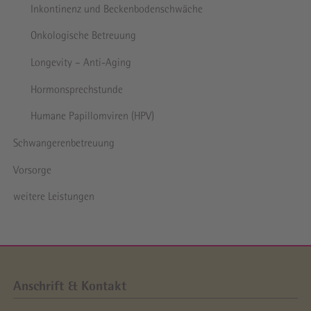
Inkon­tinenz und Becken­boden­schwäche
Onkologische Betreuung
Longevity – Anti-Aging
Hormon­sprechstunde
Humane Papillomviren (HPV)
Schwangeren­betreuung
Vorsorge
weitere Leistungen
Anschrift & Kontakt