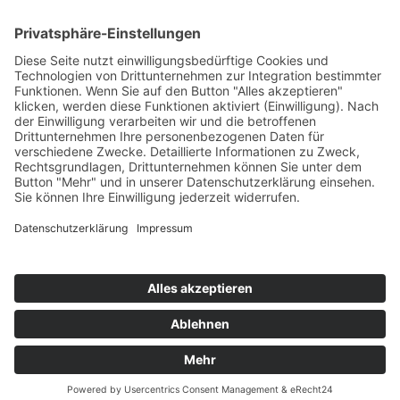
Online Termin­vereinbarung
Parkplätze für Patientinnen
Online
Privatpraxis
Privatpraxis
Privatpraxis
Termin
Dr.
Dr.
Dr.
Doctolib
Fischer &
Fischer &
Fischer &
Navigation
Termin
Aktuelles
Praxis
Leistungen
Kirschbaum
Kirschbaum
Kirschbaum
überspringen
-
-
-
Service
Kontakt
Fachärztinnen
Fachärztinnen
Fachärztinnen
für
für
für
Frauenheilkunde
Frauenheilkunde
Frauenheilkunde
Privatpraxis Dr. Fischer & Kirschbaum - Fachärztinnen für Frauenheilkunde und
und
und
und
Geburtshilfe -
Impressum
-
Datenschutz
Geburtshilfe
Geburtshilfe
Geburtshilfe
facebook
Google
jameda