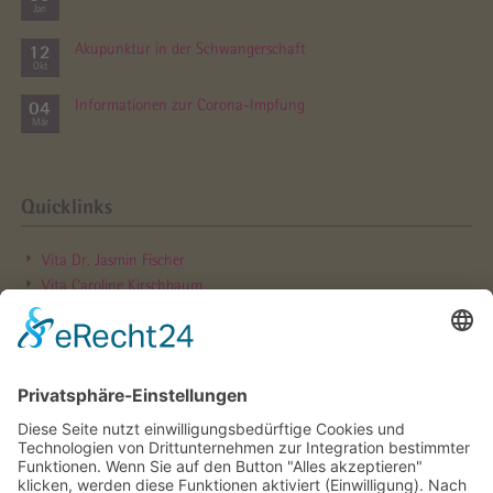
Jan
12
Akupunktur in der Schwanger­schaft
Okt
04
Informationen zur Corona-Impfung
Mär
Quicklinks
Vita Dr. Jasmin Fischer
Vita Caroline Kirschbaum
Hebammen­sprechstunde
Online Rezept­bestellung
Online Termin­vereinbarung
Parkplätze für Patientinnen