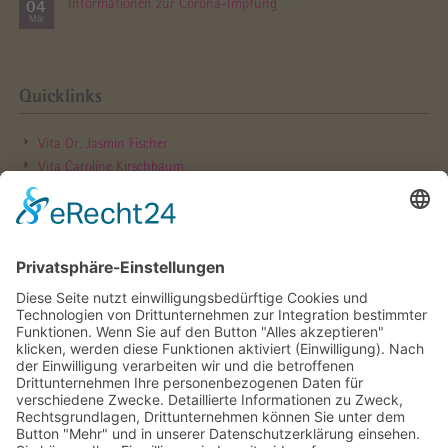
04
Informationen zur Corona-Impfung
Mär
Quicklinks
Vita Dr. Jasmin Fischer
Vita Caroline Kirschbaum
Hebammen­sprechstunde
Online Rezept­bestellung
Online Termin­vereinbarung
Parkplätze für Patientinnen