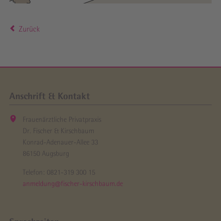
Zurück
Anschrift & Kontakt
Frauenärztliche Privatpraxis
Dr. Fischer & Kirschbaum
Konrad-Adenauer-Allee 33
86150 Augsburg
Telefon:
0821-319 300 15
anmeldung@fischer-kirschbaum.de