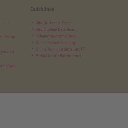
Quicklinks
hrt in
Vita Dr. Jasmin Fischer
Vita Caroline Kirschbaum
Hebammen­sprechstunde
ve Lösung
Online Rezept­bestellung
Online Termin­vereinbarung
er­schaft
Parkplätze für Patientinnen
a-Impfung