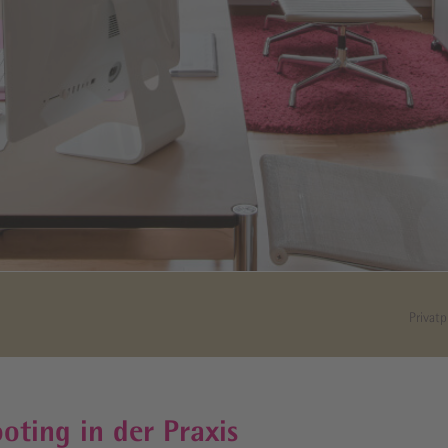
­sprechstunde
t
k App
Privatp
oting in der Praxis