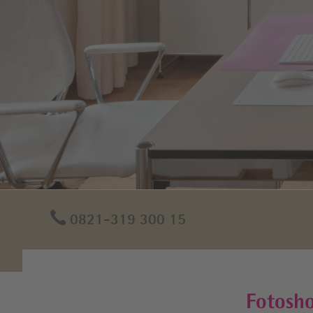
Onkologische Betreuung
Hebammen
Longevity – Anti-Aging
Kinderarz
Hormon­sprechstunde
Babyglüc
Humane Papillomviren (HPV)
0821-319 300 15
Fotosho