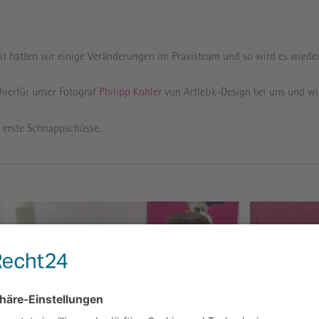
it hatten wir einige Veränderungen im Praxisteam und so wird es wieder 
hierfür unser Fotograf
Philipp Kohler
von Artletik-Design bei uns und wi
n erste Schnappschüsse.