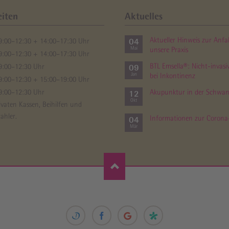
eiten
Aktuelles
04
Aktueller Hinweis zur Anfa
9:00–12:30 + 14:00–17:30 Uhr
Mai
unsere Praxis
9:00–12:30 + 14:00–17:30 Uhr
09
BTL Emsella®: Nicht-invasi
9:00–12:30 Uhr
Jan
bei Inkontinenz
9:00–12:30 + 15:00–19:00 Uhr
9:00–12:30 Uhr
12
Akupunktur in der Schwang
Okt
rivaten Kassen, Beihilfen und
ahler.
04
Informationen zur Coron
Mär
Online
Privatpraxis
Privatpraxis
Privatpraxis