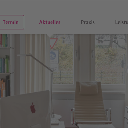
Termin
Aktuelles
Praxis
Leist
eren­betreuung
Vorsorge
schaft­srelevante Infektionen
Gynäkologische Vorsorge­unte
rtes Ersttrimester-Screening
Impfungen
raschall
Darm- und Blasen­krebs­vorsorg
onographie
Test auf Chlamydien
t-invasiver Pränatal-Test)
Humane Papillomviren (HPV)
­schaftsdiabetes
Thin Prep
 und Schwanger­schaft
Strepto­kokken
r in der Schwanger­schaft