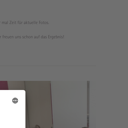
mal Zeit für aktuelle Fotos.
r freuen uns schon auf das Ergebnis!