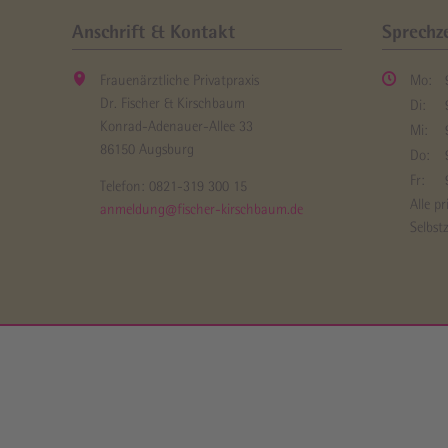
Anschrift & Kontakt
Sprechz
Frauenärztliche Privatpraxis
Mo:
Dr. Fischer & Kirschbaum
Di:
Konrad-Adenauer-Allee 33
Mi:
86150 Augsburg
Do:
Fr:
Telefon:
0821-319 300 15
Alle p
anmeldung@fischer-kirschbaum.de
Selbstz