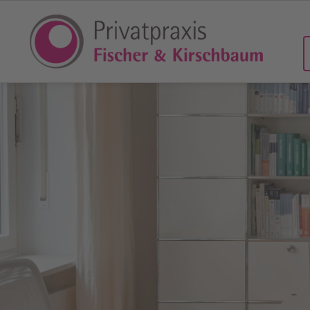
Gynäkologie
Schwang
Mädchen- und Teen­ager­sprech­stunde
Schwanger
Empfängnis­verhütung
Zertifizie
Kinder­wunsch
3D/4D-Ult
Scheiden­infektionen
Doppler­s
Scheiden­trockenheit
NIPT (nich
Lichen sclerosus
Schwanger
Hormonelle Stör­ungen in den Wechsel­
Vitamin D
jahren
Gruppe B-
Inkon­tinenz und Becken­boden­schwäche
Akupunktu