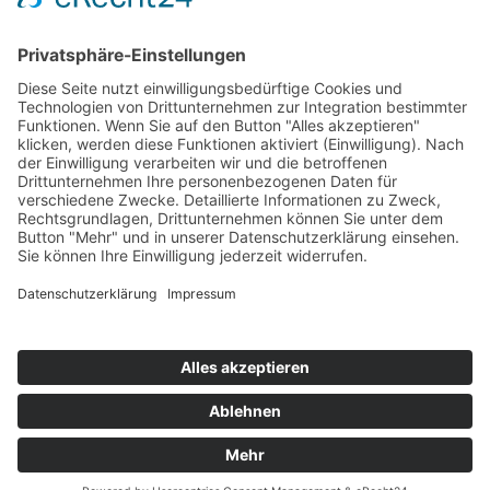
Online Termin­vereinbarung
Parkplätze für Patientinnen
Online
Privatpraxis
Privatpraxis
Privatpraxis
Termin
Dr.
Dr.
Dr.
Doctolib
Fischer &
Fischer &
Fischer &
Navigation
Termin
Aktuelles
Praxis
Leistungen
Kirschbaum
Kirschbaum
Kirschbaum
überspringen
-
-
-
Service
Kontakt
Fachärztinnen
Fachärztinnen
Fachärztinnen
für
für
für
Frauenheilkunde
Frauenheilkunde
Frauenheilkunde
Privatpraxis Dr. Fischer & Kirschbaum - Fachärztinnen für Frauenheilkunde und
und
und
und
Geburtshilfe -
Impressum
-
Datenschutz
Geburtshilfe
Geburtshilfe
Geburtshilfe