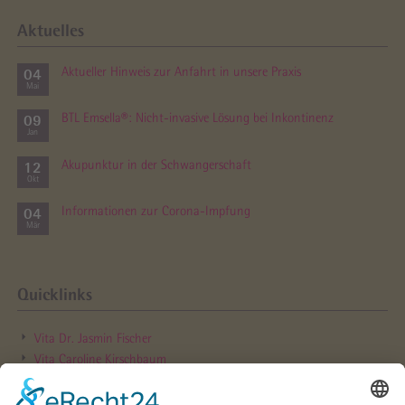
Aktuelles
04
Aktueller Hinweis zur Anfahrt in unsere Praxis
Mai
09
BTL Emsella®: Nicht-invasive Lösung bei Inkontinenz
Jan
12
Akupunktur in der Schwanger­schaft
Okt
04
Informationen zur Corona-Impfung
Mär
Quicklinks
Vita Dr. Jasmin Fischer
Vita Caroline Kirschbaum
Hebammen­sprechstunde
Online Rezept­bestellung